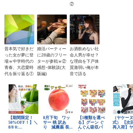
②
昔本気で好きだ
婚活パーティー
お酒飲めない社
った女が夢に登
に28歳のフリー
会人男が幸せ？
場ｗ中学時代の
ターが参戦ｗ②
な理由を下戸体
青春、大恋愛時
感想･体験談(大
質激弱い俺が本
代を振り返る①
阪編)
音で語る