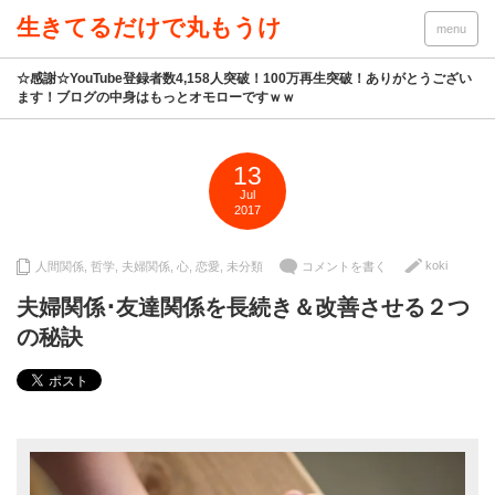
生きてるだけで丸もうけ
menu
☆感謝☆YouTube登録者数4,158人突破！100万再生突破！ありがとうござい
ます！ブログの中身はもっとオモローですｗｗ
13
Jul
2017
koki
人間関係
,
哲学
,
夫婦関係
,
心
,
恋愛
,
未分類
コメントを書く
夫婦関係･友達関係を長続き＆改善させる２つ
の秘訣