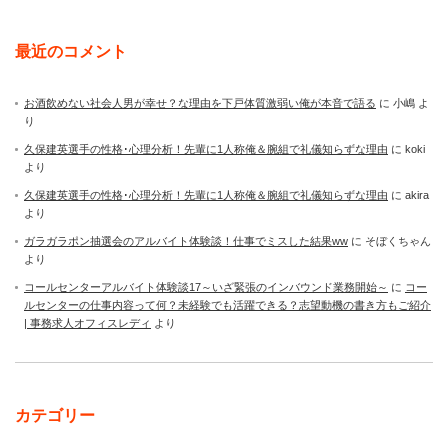
最近のコメント
お酒飲めない社会人男が幸せ？な理由を下戸体質激弱い俺が本音で語る
に
小嶋
よ
り
久保建英選手の性格･心理分析！先輩に1人称俺＆腕組で礼儀知らずな理由
に
koki
より
久保建英選手の性格･心理分析！先輩に1人称俺＆腕組で礼儀知らずな理由
に
akira
より
ガラガラポン抽選会のアルバイト体験談！仕事でミスした結果ww
に
そぼくちゃん
より
コールセンターアルバイト体験談17～いざ緊張のインバウンド業務開始～
に
コー
ルセンターの仕事内容って何？未経験でも活躍できる？志望動機の書き方もご紹介
| 事務求人オフィスレディ
より
カテゴリー