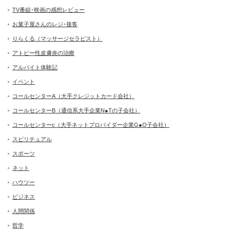
TV番組･映画の感想レビュー
お菓子屋さんのレジ･接客
りらくる（マッサージセラピスト）
アトピー性皮膚炎の治療
アルバイト体験記
イベント
コールセンターA（大手クレジットカード会社）
コールセンターB（通信系大手企業N●Tの子会社）
コールセンターc（大手ネットプロバイダー企業G●O子会社）
スピリチュアル
スポーツ
ネット
ハウツー
ビジネス
人間関係
哲学