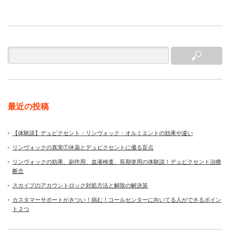
最近の投稿
【体験談】デュピクセント・リンヴォック・オルミエントの効果や違い
リンヴォックの真実①休薬とデュピクセントに優る盲点
リンヴォックの効果、副作用、血液検査、長期使用の体験談！デュピクセント治療
断念
スカイプのアカウントロック対処方法と解除の解決策
カスタマーサポートがきつい！病む！コールセンターに向いてる人ができるポイン
ト２つ