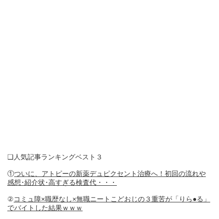
❑人気記事ランキングベスト３
①
ついに、アトピーの新薬デュピクセント治療へ！初回の流れや
感想･紹介状･高すぎる検査代・・・
②
コミュ障×職歴なし×無職ニートこどおじの３重苦が「りら●る」
でバイトした結果ｗｗｗ