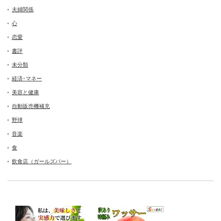
夫婦関係
心
恋愛
書評
未分類
経済･マネー
美容と健康
自動販売機補充
野球
音楽
食
飲食店（ガールズバー）