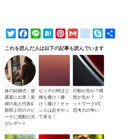
Twitter
Facebook
Line
Hatena
Pinterest
Gmail
google_bo
Skype
共
有
これを読んだ人は以下の記事も読んでいます
妹の結婚式・披
ピンチの時ほど
行動が先か？構
露宴に出席！新
種を撒け！撒
想が先か？ フ
婦の友人代表&
け！撒け！チャ
ットワークVS
新郎上司のスピ
ンスは必ずやっ
思考力の争い
ーチに感動の兄
て来る！
がレポート