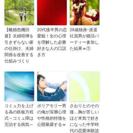
【離婚危機回
20代後半男の恋
28歳独身･派遣
避】夫婦喧嘩を
愛観！女の心理
社員男が婚活パ
引きずらない家
を理解した必勝
ーティー参加し
の仕掛け、夫婦
好きな人の口説
た結果ｗ①
関係を改善する
き方
仕組みづくり
コミュ力を上げ
ポリアモリー男
さおりとのその
る為の鉄板方程
の俺が深層心理
後…胸が苦しい
式～コミュ障は
や性格的特徴を
ほど本気で好き
完治する病気～
公開暴露するｗ
になった中学時
代の恋愛体験談