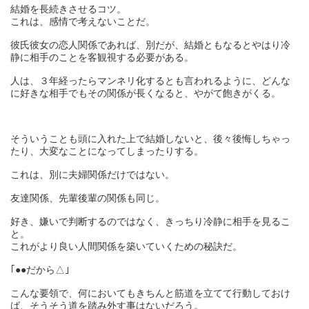
結婚を長続きさせるコツ。
これは、感情で考えないことだ。
彼氏彼女の恋人関係であれば、別だが、結婚ともなるとやはり冷
静に相手のことを客観視する必要がある。
人は、３年経ったらマンネリ化するとも言われるように、どんな
に好きな相手でもその関係が長くなると、やがて飽きがくる。
そういうことも頭に入れた上で結婚しないと、後々後悔しちゃっ
たり、大変なことになってしまったりする。
これは、別に夫婦関係だけではない。
友達関係、先輩後輩の関係も同じ。
好き、嫌いで判断するのではなく、きっちり冷静に相手を見るこ
と。
これがより良い人間関係を築いていくための秘訣だ。
｢●●だから△｣
こんな要領で、何においてもきちんと筋道を立てて行動しておけ
ば、そうそう道を踏み外す事はないだろう。