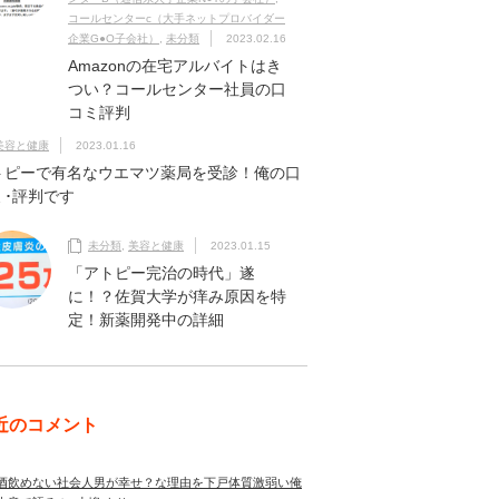
コールセンターc（大手ネットプロバイダー
企業G●O子会社）
,
未分類
2023.02.16
Amazonの在宅アルバイトはき
つい？コールセンター社員の口
コミ評判
美容と健康
2023.01.16
トピーで有名なウエマツ薬局を受診！俺の口
ミ･評判です
未分類
,
美容と健康
2023.01.15
「アトピー完治の時代」遂
に！？佐賀大学が痒み原因を特
定！新薬開発中の詳細
近のコメント
酒飲めない社会人男が幸せ？な理由を下戸体質激弱い俺