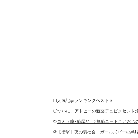
❑人気記事ランキングベスト３
①
ついに、アトピーの新薬デュピクセント治
②
コミュ障×職歴なし×無職ニートこどおじ
③
【衝撃】夜の裏社会！ガールズバーの黒