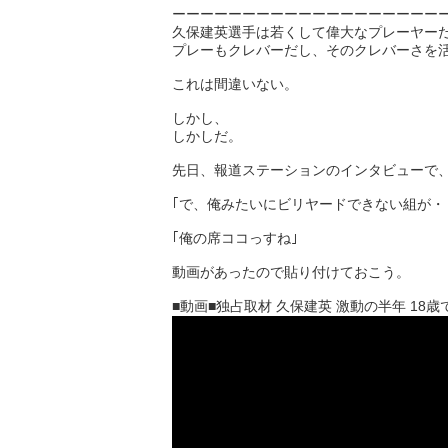
ーーーーーーーーーーーーーーーーーーー
久保建英選手は若くして偉大なプレーヤー
プレーもクレバーだし、そのクレバーさを
これは間違いない。
しかし、
しかしだ。
先日、報道ステーションのインタビューで、
｢で、俺みたいにビリヤードできない組が・
｢俺の席ココっすね｣
動画があったので貼り付けておこう。
■動画■独占取材 久保建英 激動の半年 18