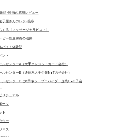
V番組･映画の感想レビュー
菓子屋さんのレジ･接客
らくる（マッサージセラピスト）
トピー性皮膚炎の治療
ルバイト体験記
ベント
ールセンターA（大手クレジットカード会社）
ールセンターB（通信系大手企業N●Tの子会社）
ールセンターc（大手ネットプロバイダー企業G●O子会
）
ピリチュアル
ポーツ
ット
ウツー
ジネス