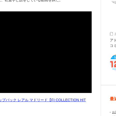
に、乾選手と話をしている動画をみた。
ア
コ
最
ク レアル マドリード【FI COLLECTION HIT
お