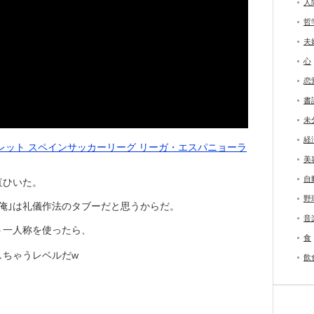
人
哲
夫
心
恋
書
未
経
レット スペインサッカーリーグ リーガ・エスパニョーラ
美
自
直ひいた。
野
俺｣は礼儀作法のタブーだと思うからだ。
音
う一人称を使ったら、
食
しちゃうレベルだw
飲