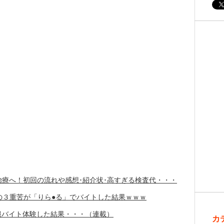
療へ！初回の流れや感想･紹介状･高すぎる検査代・・・
の３重苦が「りら●る」でバイトした結果ｗｗｗ
服バイト体験した結果・・・（連載）
カ