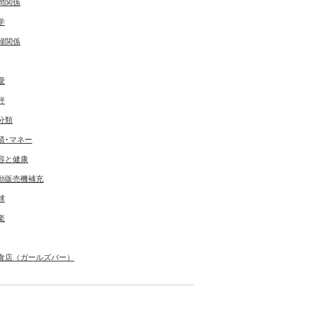
間関係
学
婦関係
愛
評
分類
済･マネー
容と健康
動販売機補充
球
楽
食店（ガールズバー）