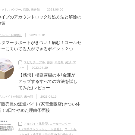
ネット
,
ハウツー
,
恋愛
,
未分類
2023.06.06
カイプのアカウントロック対処方法と解除の
決策
アルバイト体験記
2023.05.01
スタマーサポートがきつい！病む！コールセ
ターに向いてる人ができるポイント２つ
スピリチュアル
,
書評
,
未分類
,
経済･マ
ネー
2023.04.29
【感想】櫻庭露樹の本｢金運が
アップするすべての方法を試し
てみた｣レビュー
アルバイト体験記
,
未分類
2023.04.19
帯販売員の派遣バイト(家電量販店)きつい体
談！3日でやめた理由①面接
アルバイト体験記
,
コールセンター
A（大手クレジットカード会社）
,
コールセ
ンターB（通信系大手企業N●Tの子会社）
,