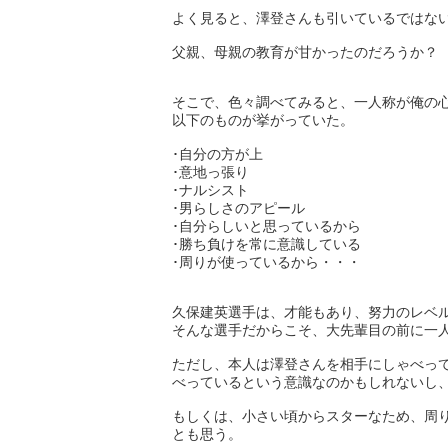
よく見ると、澤登さんも引いているではな
父親、母親の教育が甘かったのだろうか？
そこで、色々調べてみると、一人称が俺の
以下のものが挙がっていた。
･自分の方が上
･意地っ張り
･ナルシスト
･男らしさのアピール
･自分らしいと思っているから
･勝ち負けを常に意識している
･周りが使っているから・・・
久保建英選手は、才能もあり、努力のレベ
そんな選手だからこそ、大先輩目の前に一人
ただし、本人は澤登さんを相手にしゃべっ
べっているという意識なのかもしれないし
もしくは、小さい頃からスターなため、周
とも思う。