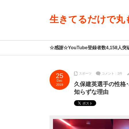
生きてるだけで丸
☆感謝☆YouTube登録者数4,15
スポーツ
コメント：2件
25
Dec
久保建英選手の性格
2019
知らずな理由