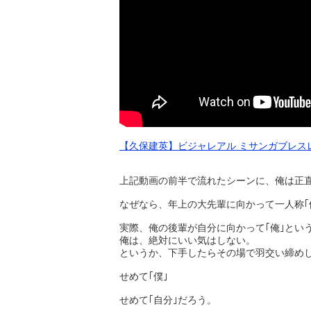
【久保建英】ビジャレアル ミサンガブレス
上記動画の前半で流れたシーンに、俺は正
なぜなら、年上の大先輩に向かって一人称｢
実際、俺の後輩が自分に向かって｢俺｣とい
俺は、絶対にいい気はしない。
というか、下手したらその場で羽交い締め
せめて｢僕｣
せめて｢自分｣だろう。