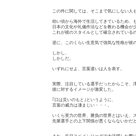
この件に関しては、そこまで気にしない人
幼い頃から海外で生活してきているため、
日本の文化や礼儀作法などを教わる機会が
これが彼のスタイルとして確立されている
逆に、このくらい生意気で強気な性格が彼
しかし、
しかしだ。
いずれにせよ、言葉遣いは人を表す。
実際、注目している選手だったからこそ、
彼に対するイメージが激変した。
｢口は災いのもと｣というように、
言葉の威力は凄まじい・・・。
いくら実力の世界、勝負の世界とはいえ、
先輩選手との上下関係が悪くならないかだ