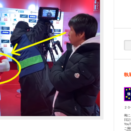
執
２０
俺に
日記
Yo
ご興