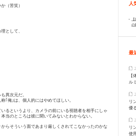
人
いか（苦笑）
【
の
心理として、
最
【
ル
ルも異次元だ。
称｢俺｣は、個人的にはやめてほしい。
リ
優
ているというより、カメラの前にいる視聴者を相手にしゃ
、本当のところは彼に聞いてみないとわからない。
りからそういう面であまり厳しくされてこなかったのかな
リ
使