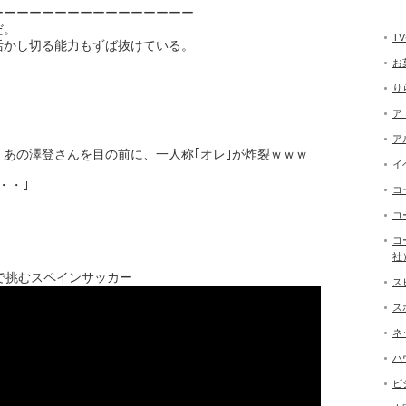
ーーーーーーーーーーーーーーーー
だ。
T
活かし切る能力もずば抜けている。
お
り
ア
ア
あの澤登さんを目の前に、一人称｢オレ｣が炸裂ｗｗｗ
イ
・・｣
コ
コ
コ
社
歳で挑むスペインサッカー
ス
ス
ネ
ハ
ビ