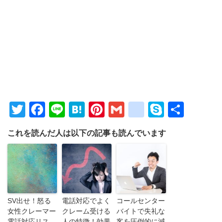
Twitter
Facebook
Line
Hatena
Pinterest
Gmail
google_bo
Skype
共
有
これを読んだ人は以下の記事も読んでいます
SV出せ！怒る
電話対応でよく
コールセンター
女性クレーマー
クレーム受ける
バイトで失礼な
電話対応リス
人の特徴！効果
客を圧倒的に減