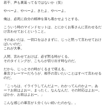
若干、声も裏返ってるではないか（笑）
やべーよ、やべーよ。きたよ、やべーよ。
俺は、必死に自分の精神を落ち着かせようとする。
こういう時のマインドセットは、とにかくお客さんに言わせるだ
け言わせておくということ。
そのあいだは、一切口をはさまずに、じっと黙って言わせておけ
ばいいのだ。
これが大事。
人間、言わせておけば、必ず黙る時がくる。
そのタイミングが、こちらが切り出す時なのだ。
だから、じっとその時がくるまで堪える。
暴言クレーマーだろうが、相手の言いたいことはすべて言わせる
のだ。
「こっちは、イライラしてんだよー。わかってんのかよー。あ
ー？お前はよおー。まったく。なんなんだ、その対応はよおー。
ばかか、お前はよおー。」
こんな感じの暴言が１分くらい続いたのかな。。