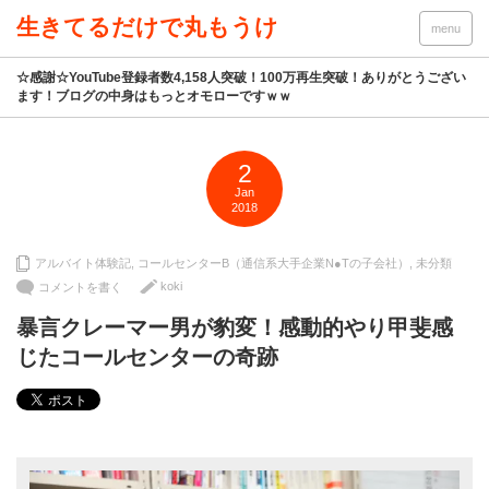
生きてるだけで丸もうけ
menu
☆感謝☆YouTube登録者数4,158人突破！100万再生突破！ありがとうござい
ます！ブログの中身はもっとオモローですｗｗ
2
Jan
2018
アルバイト体験記
,
コールセンターB（通信系大手企業N●Tの子会社）
,
未分類
koki
コメントを書く
暴言クレーマー男が豹変！感動的やり甲斐感
じたコールセンターの奇跡