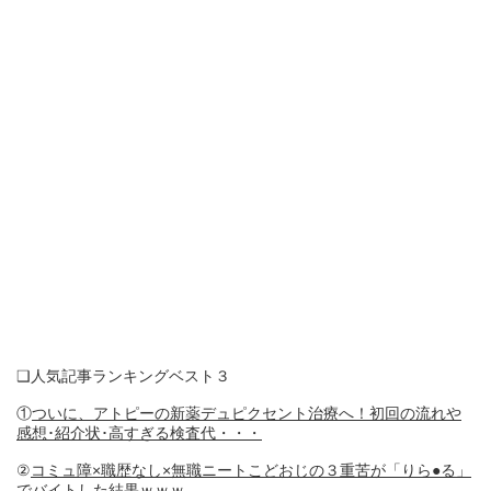
❑人気記事ランキングベスト３
①
ついに、アトピーの新薬デュピクセント治療へ！初回の流れや
感想･紹介状･高すぎる検査代・・・
②
コミュ障×職歴なし×無職ニートこどおじの３重苦が「りら●る」
でバイトした結果ｗｗｗ