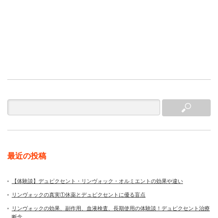
最近の投稿
【体験談】デュピクセント・リンヴォック・オルミエントの効果や違い
リンヴォックの真実①休薬とデュピクセントに優る盲点
リンヴォックの効果、副作用、血液検査、長期使用の体験談！デュピクセント治療
断念