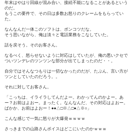
年末はやはり回線が混み合い、接続不能になることがあるという
のだ。
もうこの要件で、その日は多数お怒りのクレームをもらってい
た。
なんなんだ一体このソフトは、ポンコツだな。
そう思いながら、俺は淡々と電話業務をこなしていた。
話を戻そう。そのお客さん。
なるべく、怒らせないように対応はしていたが、俺の悪いクセで
ついツンデレのツンツンな部分が出てしまったのだ・・。
自分ではそんなつもりは一切なかったのだが、たぶん、言い方が
ツンとしていたのだろう。。
それに対してお客さん。
「こっちは、イライラしてんだよー。わかってんのかよー。あ
ー？お前はよおー。まったく。なんなんだ、その対応はよおー。
ばかか、お前はよおー！●●△□※△□●△※○」
こんな感じで一気に怒りが大爆発ｗｗｗｗ
さっきまでの山路さんボイスはどこにいたのかｗｗｗ