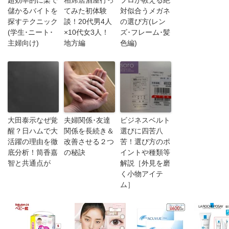
儲かるバイトを
てみた初体験
対似合うメガネ
探すテクニック
談！20代男4人
の選び方(レン
(学生･ニート･
×10代女3人！
ズ･フレーム･髪
主婦向け)
地方編
色編)
大田泰示なぜ覚
夫婦関係･友達
ビジネスベルト
醒？日ハムで大
関係を長続き＆
選びに四苦八
活躍の理由を徹
改善させる２つ
苦！選び方のポ
底分析！筒香嘉
の秘訣
イントや種類等
智と共通点が
解説［外見を磨
く小物アイテ
ム］