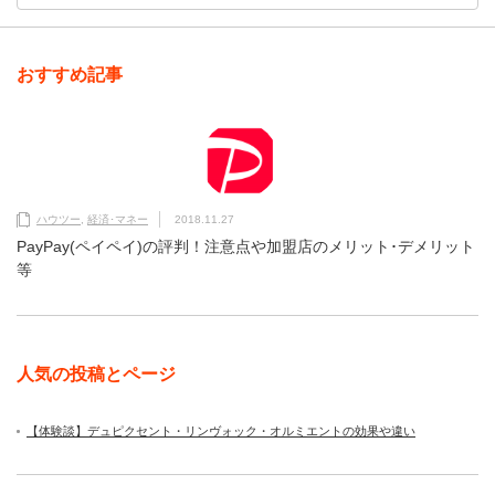
おすすめ記事
ハウツー
,
経済･マネー
2018.11.27
PayPay(ペイペイ)の評判！注意点や加盟店のメリット･デメリット
等
人気の投稿とページ
【体験談】デュピクセント・リンヴォック・オルミエントの効果や違い