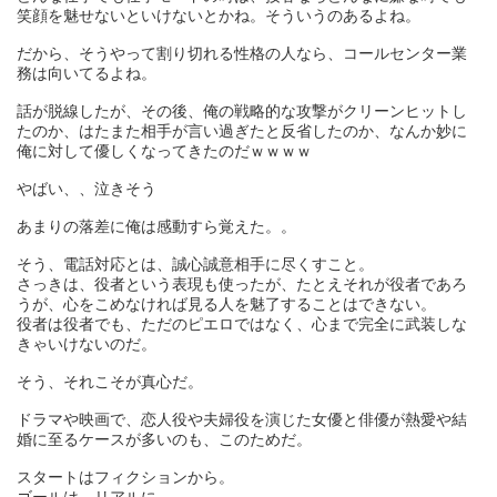
笑顔を魅せないといけないとかね。そういうのあるよね。
だから、そうやって割り切れる性格の人なら、コールセンター業
務は向いてるよね。
話が脱線したが、その後、俺の戦略的な攻撃がクリーンヒットし
たのか、はたまた相手が言い過ぎたと反省したのか、なんか妙に
俺に対して優しくなってきたのだｗｗｗｗ
やばい、、泣きそう
あまりの落差に俺は感動すら覚えた。。
そう、電話対応とは、誠心誠意相手に尽くすこと。
さっきは、役者という表現も使ったが、たとえそれが役者であろ
うが、心をこめなければ見る人を魅了することはできない。
役者は役者でも、ただのピエロではなく、心まで完全に武装しな
きゃいけないのだ。
そう、それこそが真心だ。
ドラマや映画で、恋人役や夫婦役を演じた女優と俳優が熱愛や結
婚に至るケースが多いのも、このためだ。
スタートはフィクションから。
ゴールは、リアルに。