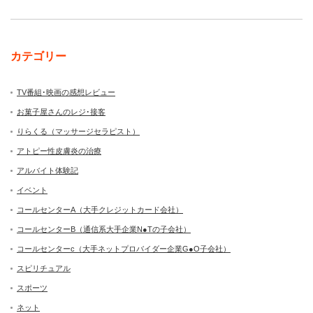
カテゴリー
TV番組･映画の感想レビュー
お菓子屋さんのレジ･接客
りらくる（マッサージセラピスト）
アトピー性皮膚炎の治療
アルバイト体験記
イベント
コールセンターA（大手クレジットカード会社）
コールセンターB（通信系大手企業N●Tの子会社）
コールセンターc（大手ネットプロバイダー企業G●O子会社）
スピリチュアル
スポーツ
ネット