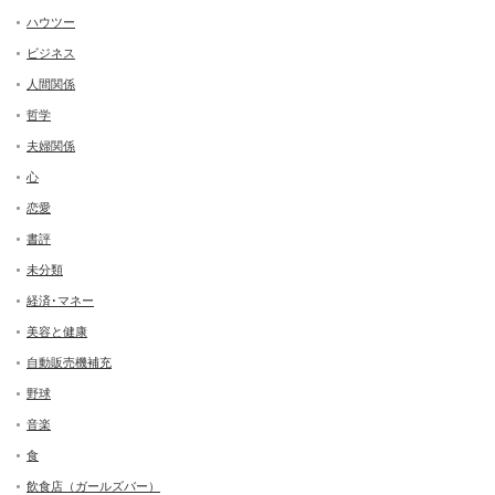
ハウツー
ビジネス
人間関係
哲学
夫婦関係
心
恋愛
書評
未分類
経済･マネー
美容と健康
自動販売機補充
野球
音楽
食
飲食店（ガールズバー）