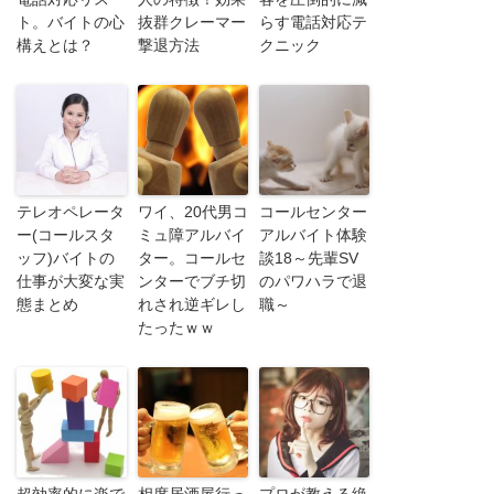
ト。バイトの心
抜群クレーマー
らす電話対応テ
構えとは？
撃退方法
クニック
テレオペレータ
ワイ、20代男コ
コールセンター
ー(コールスタ
ミュ障アルバイ
アルバイト体験
ッフ)バイトの
ター。コールセ
談18～先輩SV
仕事が大変な実
ンターでブチ切
のパワハラで退
態まとめ
れされ逆ギレし
職～
たったｗｗ
超効率的に楽で
相席居酒屋行っ
プロが教える絶