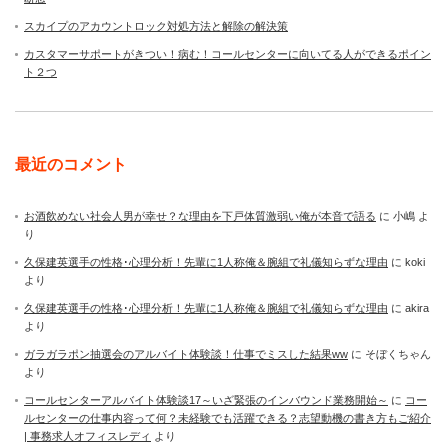
スカイプのアカウントロック対処方法と解除の解決策
カスタマーサポートがきつい！病む！コールセンターに向いてる人ができるポイン
ト２つ
最近のコメント
お酒飲めない社会人男が幸せ？な理由を下戸体質激弱い俺が本音で語る
に
小嶋
よ
り
久保建英選手の性格･心理分析！先輩に1人称俺＆腕組で礼儀知らずな理由
に
koki
より
久保建英選手の性格･心理分析！先輩に1人称俺＆腕組で礼儀知らずな理由
に
akira
より
ガラガラポン抽選会のアルバイト体験談！仕事でミスした結果ww
に
そぼくちゃん
より
コールセンターアルバイト体験談17～いざ緊張のインバウンド業務開始～
に
コー
ルセンターの仕事内容って何？未経験でも活躍できる？志望動機の書き方もご紹介
| 事務求人オフィスレディ
より