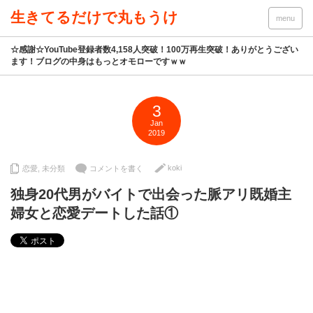
生きてるだけで丸もうけ
menu
☆感謝☆YouTube登録者数4,158人突破！100万再生突破！ありがとうござい
ます！ブログの中身はもっとオモローですｗｗ
3
Jan
2019
koki
恋愛
,
未分類
コメントを書く
独身20代男がバイトで出会った脈アリ既婚主
婦女と恋愛デートした話①