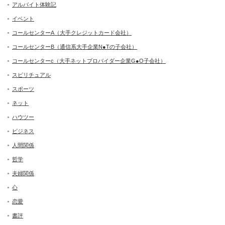
アルバイト体験記
イベント
コールセンターA（大手クレジットカード会社）
コールセンターB（通信系大手企業N●Tの子会社）
コールセンターc（大手ネットプロバイダー企業G●O子会社）
スピリチュアル
スポーツ
ネット
ハウツー
ビジネス
人間関係
哲学
夫婦関係
心
恋愛
書評