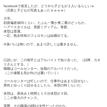
facebookで発見したが、どうやら子どもが２人いるらしいｗ
（旦那と子どもの写真もあったｗｗｗｗ）
大卒。
顔面偏差値55くらい。たぶん一重か奥二重のどっちか。
ヘアースタイルは、黒髪ミディアム。巻髪。
体型は普通。
一応、熟女特有のフェロモンは結構出てる。
※身バレは怖いので、あまり詳しくは書きません。
口説いが、この相手とはアルバイトで知り合った。（以降、カオ
リさんとする。）
職種はコールセンター。短期のアルバイトだった。
（この連載も気が向けば書いていく）
コールセンターは忙しいので、仕事中はあまり話せない。
異性とゆっくり話せるとしたら、休憩の時くらいだ。
休憩は、昼休み１時間と１０分休憩が２回。
ここが最大のチャンス。
実際、その職場の8割は女性だったのかな。