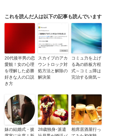
これを読んだ人は以下の記事も読んでいます
20代後半男の恋
スカイプのアカ
コミュ力を上げ
愛観！女の心理
ウントロック対
る為の鉄板方程
を理解した必勝
処方法と解除の
式～コミュ障は
好きな人の口説
解決策
完治する病気～
き方
妹の結婚式・披
28歳独身･派遣
相席居酒屋行っ
露宴に出席！新
社員男が婚活パ
てみた初体験