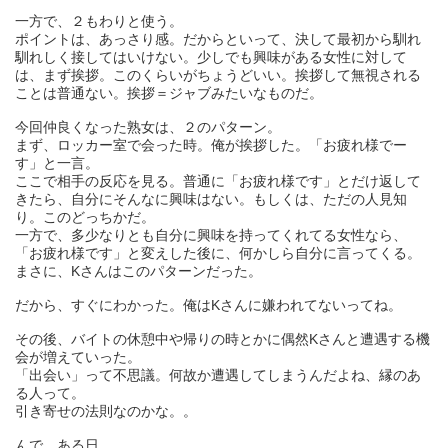
一方で、２もわりと使う。
ポイントは、あっさり感。だからといって、決して最初から馴れ
馴れしく接してはいけない。少しでも興味がある女性に対して
は、まず挨拶。このくらいがちょうどいい。挨拶して無視される
ことは普通ない。挨拶＝ジャブみたいなものだ。
今回仲良くなった熟女は、２のパターン。
まず、ロッカー室で会った時。俺が挨拶した。「お疲れ様でー
す」と一言。
ここで相手の反応を見る。普通に「お疲れ様です」とだけ返して
きたら、自分にそんなに興味はない。もしくは、ただの人見知
り。このどっちかだ。
一方で、多少なりとも自分に興味を持ってくれてる女性なら、
「お疲れ様です」と変えした後に、何かしら自分に言ってくる。
まさに、Kさんはこのパターンだった。
だから、すぐにわかった。俺はKさんに嫌われてないってね。
その後、バイトの休憩中や帰りの時とかに偶然Kさんと遭遇する機
会が増えていった。
「出会い」って不思議。何故か遭遇してしまうんだよね、縁のあ
る人って。
引き寄せの法則なのかな。。
んで、ある日、