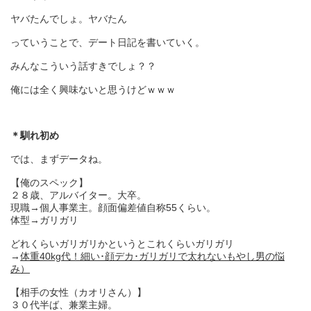
ヤバたんでしょ。ヤバたん
っていうことで、デート日記を書いていく。
みんなこういう話すきでしょ？？
俺には全く興味ないと思うけどｗｗｗ
＊馴れ初め
では、まずデータね。
【俺のスペック】
２８歳、アルバイター。大卒。
現職→個人事業主。顔面偏差値自称55くらい。
体型→ガリガリ
どれくらいガリガリかというとこれくらいガリガリ
→
体重40kg代！細い･顔デカ･ガリガリで太れないもやし男の悩
み）
【相手の女性（カオリさん）】
３０代半ば、兼業主婦。