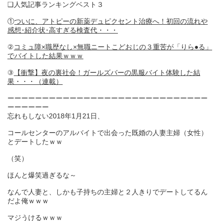
❑人気記事ランキングベスト３
①
ついに、アトピーの新薬デュピクセント治療へ！初回の流れや
感想･紹介状･高すぎる検査代・・・
②
コミュ障×職歴なし×無職ニートこどおじの３重苦が「りら●る」
でバイトした結果ｗｗｗ
③
【衝撃】夜の裏社会！ガールズバーの黒服バイト体験した結
果・・・（連載）
ーーーーーーーーーーーーーーーーーーーーーーーーーーーーー
ーーーーーー
忘れもしない2018年1月21日、
コールセンターのアルバイトで出会った既婚の人妻主婦（女性）
とデートしたｗｗ
（笑）
ほんと爆笑過ぎるな～
なんで人妻と、しかも子持ちの主婦と２人きりでデートしてるん
だよ俺ｗｗｗ
マジうけるｗｗｗ