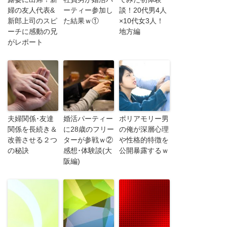
婦の友人代表&
ーティー参加し
談！20代男4人
新郎上司のスピ
た結果ｗ①
×10代女3人！
ーチに感動の兄
地方編
がレポート
夫婦関係･友達
婚活パーティー
ポリアモリー男
関係を長続き＆
に28歳のフリー
の俺が深層心理
改善させる２つ
ターが参戦ｗ②
や性格的特徴を
の秘訣
感想･体験談(大
公開暴露するｗ
阪編)