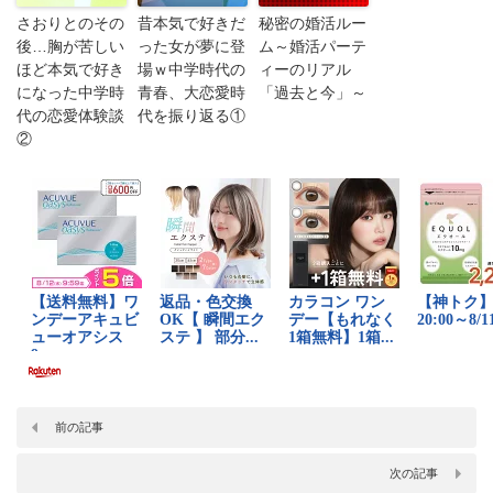
さおりとのその
昔本気で好きだ
秘密の婚活ルー
後…胸が苦しい
った女が夢に登
ム～婚活パーテ
ほど本気で好き
場ｗ中学時代の
ィーのリアル
になった中学時
青春、大恋愛時
「過去と今」～
代の恋愛体験談
代を振り返る①
②
前の記事
次の記事