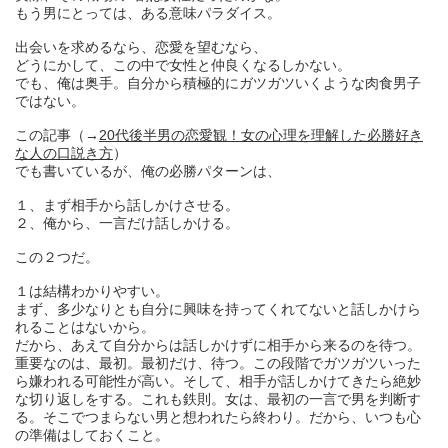
もう男にとっては、ある意味パラダイス。
出会いを求めるなら、恋愛を望むなら、
どうにかして、この中で女性と仲良くなるしかない。
でも、俺は奥手。自分から積極的にガツガツいくような肉食男子
ではない。
この記事（→
20代後半男の恋愛観！女の心理を理解した必勝好き
な人の口説き方
）
でも書いているが、俺の必勝パターンは、
１、まず相手から話しかけさせる。
２、俺から、一言だけ話しかける。
この２つだ。
１は結構わかりやすい。
まず、多少なりとも自分に興味を持ってくれてないと話しかけら
れることはないから。
だから、あえて自分からは話しかけずに相手から来るのを待つ。
重要なのは、最初。最初だけ、待つ。この段階でガツガツいった
ら嫌われる可能性が高い。そして、相手が話しかけてきたら絶妙
な切り返しをする。これも鉄則。女は、最初の一言で男を判断す
る。そこでつまらない男と想われたら終わり。だから、いつも心
の準備はしておくこと。