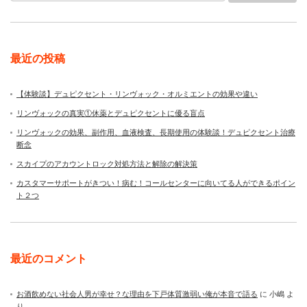
最近の投稿
【体験談】デュピクセント・リンヴォック・オルミエントの効果や違い
リンヴォックの真実①休薬とデュピクセントに優る盲点
リンヴォックの効果、副作用、血液検査、長期使用の体験談！デュピクセント治療
断念
スカイプのアカウントロック対処方法と解除の解決策
カスタマーサポートがきつい！病む！コールセンターに向いてる人ができるポイン
ト２つ
最近のコメント
お酒飲めない社会人男が幸せ？な理由を下戸体質激弱い俺が本音で語る
に
小嶋
よ
り