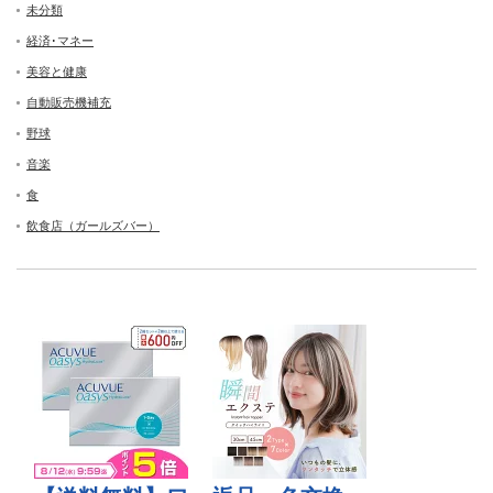
未分類
経済･マネー
美容と健康
自動販売機補充
野球
音楽
食
飲食店（ガールズバー）