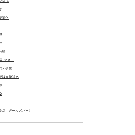
間関係
学
婦関係
愛
評
分類
済･マネー
容と健康
動販売機補充
球
楽
食店（ガールズバー）