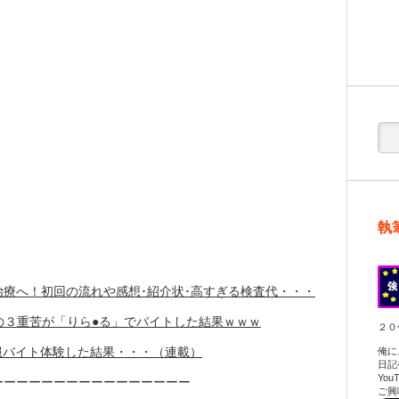
執
療へ！初回の流れや感想･紹介状･高すぎる検査代・・・
の３重苦が「りら●る」でバイトした結果ｗｗｗ
２０
服バイト体験した結果・・・（連載）
俺に
日記
Yo
ーーーーーーーーーーーーーーーー
ご興