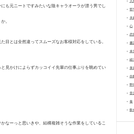
人
かにも元ニートですみたいな陰キャラオーラが漂う男でし
哲
夫
うか。
心
恋
見た目とは全然違ってスムーズなお客様対応をしている。
書
未
経
っと見かけによらずカッコイイ先輩の仕事ぶりを眺めてい
美
自
野
音
食
飲
けかなーっと思いきや、結構複雑そうな作業をしているこ