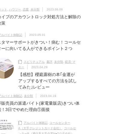
ネット
,
ハウツー
,
恋愛
,
未分類
2023.06.06
カイプのアカウントロック対処方法と解除の
決策
アルバイト体験記
2023.05.01
スタマーサポートがきつい！病む！コールセ
ターに向いてる人ができるポイント２つ
スピリチュアル
,
書評
,
未分類
,
経済･マ
ネー
2023.04.29
【感想】櫻庭露樹の本｢金運が
アップするすべての方法を試し
てみた｣レビュー
アルバイト体験記
,
未分類
2023.04.19
帯販売員の派遣バイト(家電量販店)きつい体
談！3日でやめた理由①面接
アルバイト体験記
,
コールセンター
A（大手クレジットカード会社）
,
コールセ
ンターB（通信系大手企業N●Tの子会社）
,