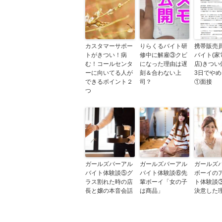
カスタマーサポー
りらくるバイト研
携帯販売
トがきつい！病
修中に解雇③クビ
バイト(家
む！コールセンタ
になった理由は遅
店)きつい
ーに向いてる人が
刻＆合わない上
3日でや
できるポイント２
司？
①面接
つ
ガールズバーアル
ガールズバーアル
ガールズ
バイト体験談⑤グ
バイト体験談⑥先
ボーイの
ラス割れた時の店
輩ボーイ「女の子
ト体験談
長と嬢の本音会話
は商品」
決意した