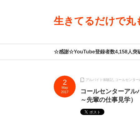
生きてるだけで丸
☆感謝☆YouTube登録者数4,15
アルバイト体験記
,
コールセンター
2
May
コールセンターアル
2017
～先輩の仕事見学）