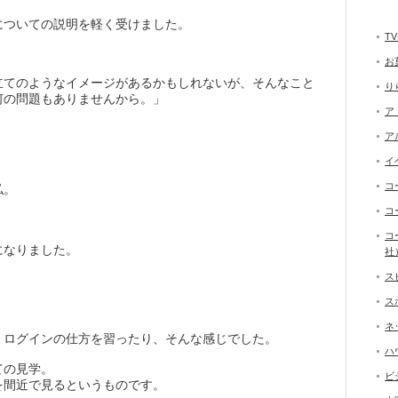
についての説明を軽く受けました。
T
お
立てのようなイメージがあるかもしれないが、そんなこと
り
何の問題もありませんから。」
ア
ア
イ
コ
私。
コ
コ
になりました。
社
ス
ス
ネ
、ログインの仕方を習ったり、そんな感じでした。
ハ
ての見学。
ビ
を間近で見るというものです。