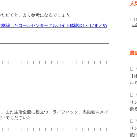
人
いただくと、より参考になるでしょう。
【
格闘したコールセンターアルバイト体験談1～17まとめ
の
_____________________________________________
最
─┌─┌─┌─┌─┌─┌─┌─┌─┌─┌─┌─┌─┌─┌─┌─┌─┌─┌─
【
ル
リ
優
ー」、また生活全般に役立つ「ライフハック」系動画をメイ
ないでください⚠
─┌─┌─┌─┌─┌─┌─┌─┌─┌─┌─┌─┌─┌─┌─┌─┌─┌─┌─
リ
使