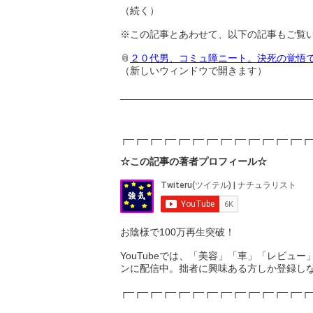
（続く）
※この記事とあわせて、以下の記事もご覧
📎
２０代男、コミュ障ニート。決死の覚悟で
（新しいウィンドウで開きます）
__________________________________
┌─┌─┌─┌─┌─┌─┌─┌─┌─┌─┌─┌─┌─┌
☆この記事の著者プロフィール☆
お陰様で100万再生突破！
YouTubeでは、「美容」「車」「レビュ
ンに配信中。拙者に興味ある方しか登録し
┌─┌─┌─┌─┌─┌─┌─┌─┌─┌─┌─┌─┌─┌