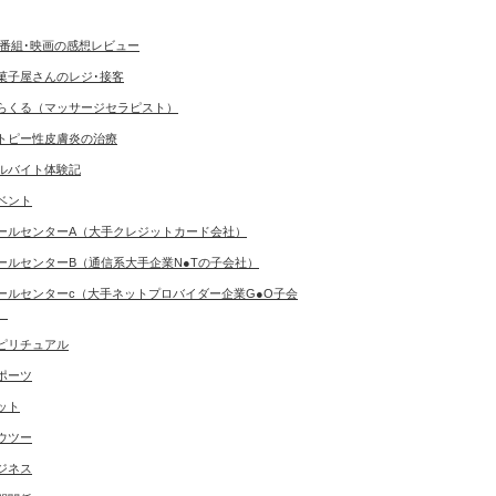
V番組･映画の感想レビュー
菓子屋さんのレジ･接客
らくる（マッサージセラピスト）
トピー性皮膚炎の治療
ルバイト体験記
ベント
ールセンターA（大手クレジットカード会社）
ールセンターB（通信系大手企業N●Tの子会社）
ールセンターc（大手ネットプロバイダー企業G●O子会
）
ピリチュアル
ポーツ
ット
ウツー
ジネス