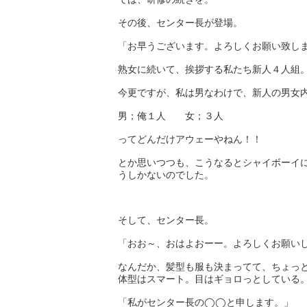
その後、センター長が登場。
「お早うございます。よろしくお願い致し
熟女に続いて、挨拶する私たち新人４人組
今更ですが、私は男なわけで、新人の男女
男；俺１人 女；３人
ってどんだけアウェーやねん！！
とか思いつつも、こうなるとシャイボーイ
うしかないのでした。
そして、センター長。
「おお～、おはよおーー。よろしくお願い
なんだか、髪型も服も決まってて、ちょっ
体型はスマート。目はギョロっとしている
「私がセンター長の◯◯と申します。」