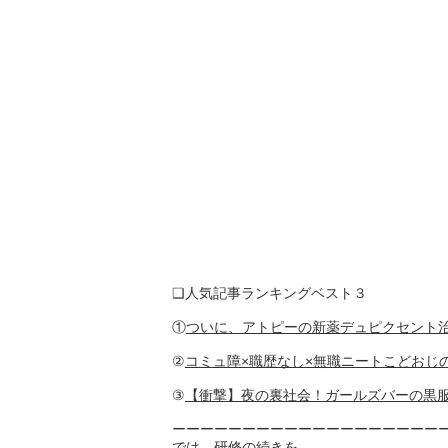
❑人気記事ランキングベスト３
①
ついに、アトピーの新薬デュピクセント治
②
コミュ障×職歴なし×無職ニートこどおじ
③
【衝撃】夜の裏社会！ガールズバーの黒
ーーーーーーーーーーーーーーーーーーー
では、研修の続きを。