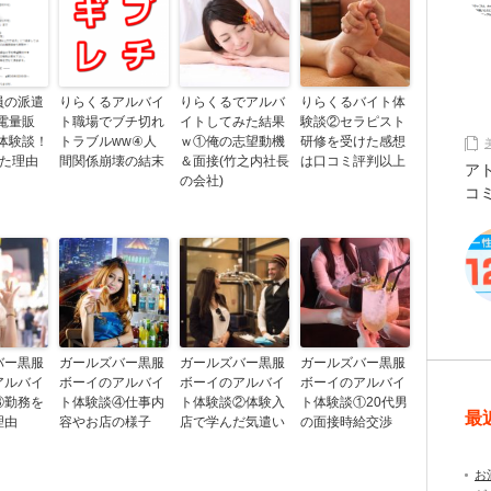
員の派遣
りらくるアルバイ
りらくるでアルバ
りらくるバイト体
電量販
ト職場でブチ切れ
イトしてみた結果
験談②セラピスト
体験談！
トラブルww④人
ｗ①俺の志望動機
研修を受けた感想
めた理由
間関係崩壊の結末
＆面接(竹之内社長
は口コミ評判以上
ア
の会社)
コ
バー黒服
ガールズバー黒服
ガールズバー黒服
ガールズバー黒服
アルバイ
ボーイのアルバイ
ボーイのアルバイ
ボーイのアルバイ
③勤務を
ト体験談④仕事内
ト体験談②体験入
ト体験談①20代男
最
理由
容やお店の様子
店で学んだ気遣い
の面接時給交渉
お