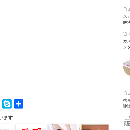
ス
解
カ
ン
携
rest
ail
google_bookmarks
Skype
共
験
有
います