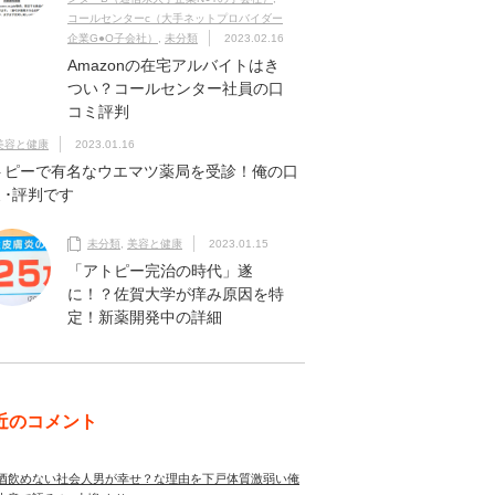
コールセンターc（大手ネットプロバイダー
企業G●O子会社）
,
未分類
2023.02.16
Amazonの在宅アルバイトはき
つい？コールセンター社員の口
コミ評判
美容と健康
2023.01.16
トピーで有名なウエマツ薬局を受診！俺の口
ミ･評判です
未分類
,
美容と健康
2023.01.15
「アトピー完治の時代」遂
に！？佐賀大学が痒み原因を特
定！新薬開発中の詳細
近のコメント
酒飲めない社会人男が幸せ？な理由を下戸体質激弱い俺