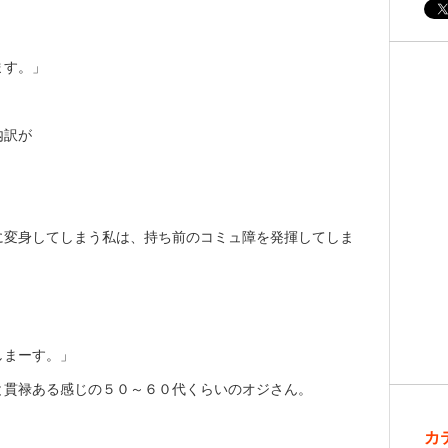
ます。」
。
内訳が
に変身してしまう私は、持ち前のコミュ障を発揮してしま
しまーす。」
と貫禄ある感じの５０～６０代くらいのオジさん。
。
カ