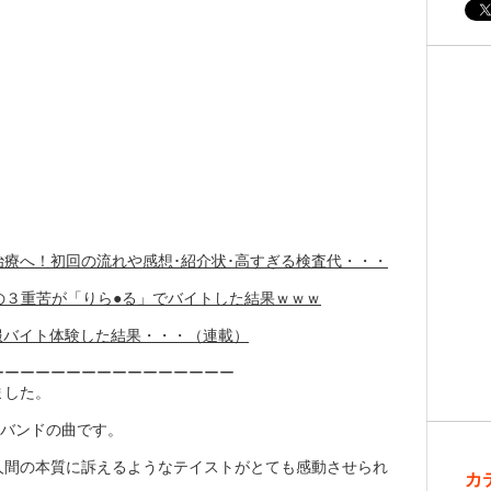
療へ！初回の流れや感想･紹介状･高すぎる検査代・・・
の３重苦が「りら●る」でバイトした結果ｗｗｗ
服バイト体験した結果・・・（連載）
ーーーーーーーーーーーーーーーー
ました。
ックバンドの曲です。
人間の本質に訴えるようなテイストがとても感動させられ
カ