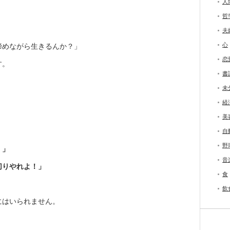
人
哲
夫
心
諦めながら生きるんか？」
恋
す。
書
未
経
美
自
野
！」
音
切りやれよ！」
食
飲
にはいられません。