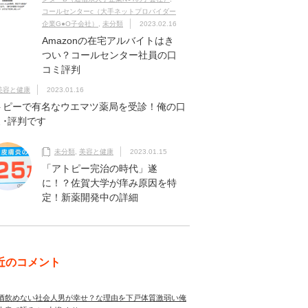
コールセンターc（大手ネットプロバイダー
企業G●O子会社）
,
未分類
2023.02.16
Amazonの在宅アルバイトはき
つい？コールセンター社員の口
コミ評判
美容と健康
2023.01.16
トピーで有名なウエマツ薬局を受診！俺の口
ミ･評判です
未分類
,
美容と健康
2023.01.15
「アトピー完治の時代」遂
に！？佐賀大学が痒み原因を特
定！新薬開発中の詳細
近のコメント
酒飲めない社会人男が幸せ？な理由を下戸体質激弱い俺