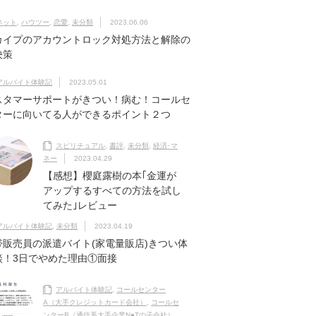
ネット
,
ハウツー
,
恋愛
,
未分類
2023.06.06
カイプのアカウントロック対処方法と解除の
決策
アルバイト体験記
2023.05.01
スタマーサポートがきつい！病む！コールセ
ターに向いてる人ができるポイント２つ
スピリチュアル
,
書評
,
未分類
,
経済･マ
ネー
2023.04.29
【感想】櫻庭露樹の本｢金運が
アップするすべての方法を試し
てみた｣レビュー
アルバイト体験記
,
未分類
2023.04.19
帯販売員の派遣バイト(家電量販店)きつい体
談！3日でやめた理由①面接
アルバイト体験記
,
コールセンター
A（大手クレジットカード会社）
,
コールセ
ンターB（通信系大手企業N●Tの子会社）
,