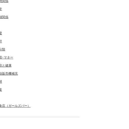
間関係
学
婦関係
愛
評
分類
済･マネー
容と健康
動販売機補充
球
楽
食店（ガールズバー）