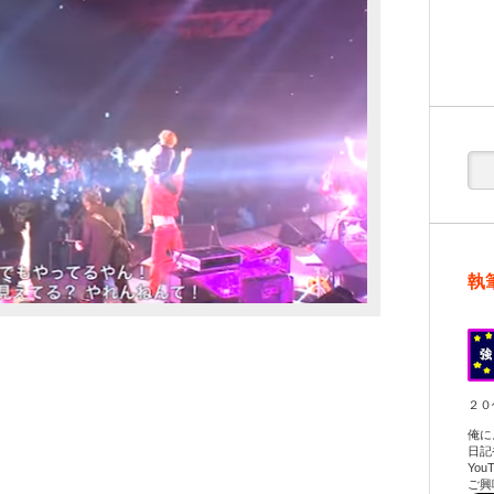
執
２０
俺に
日記
Yo
ご興