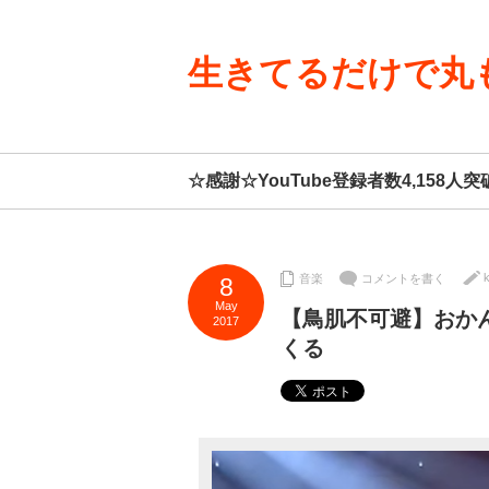
生きてるだけで丸
☆感謝☆YouTube登録者数4,15
k
音楽
コメントを書く
8
May
【鳥肌不可避】おかん「
2017
くる