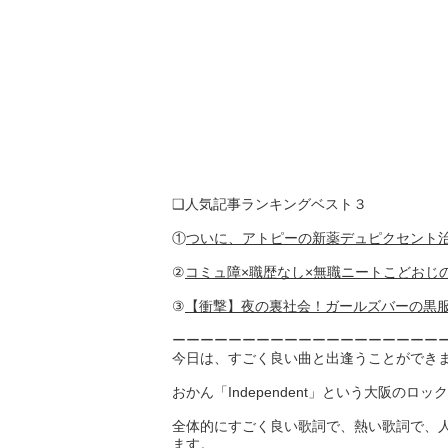
❑人気記事ランキングベスト３
①
ついに、アトピーの新薬デュピクセント治
②
コミュ障×職歴なし×無職ニートこどおじ
③
【衝撃】夜の裏社会！ガールズバーの黒
ーーーーーーーーーーーーーーーーーーー
今日は、すごく良い曲と出逢うことができ
おかん「Independent」という大阪のロ
全体的にすごく良い歌詞で、熱い歌詞で、
ます。