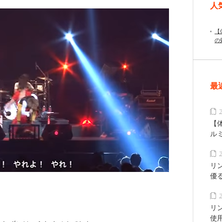
人
【
の
最
【
ル
リ
優
リ
使