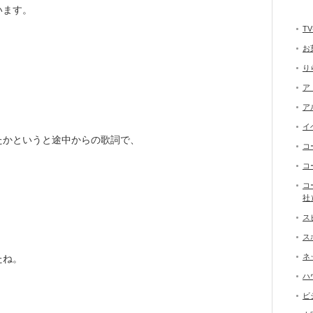
います。
T
お
り
ア
。
ア
イ
たかというと途中からの歌詞で、
コ
コ
コ
社
ス
ス
ネ
たね。
ハ
ビ