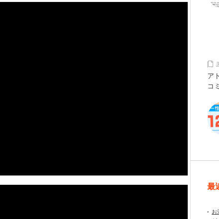
ア
コ
最
お