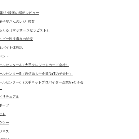
V番組･映画の感想レビュー
菓子屋さんのレジ･接客
らくる（マッサージセラピスト）
トピー性皮膚炎の治療
ルバイト体験記
ベント
ールセンターA（大手クレジットカード会社）
ールセンターB（通信系大手企業N●Tの子会社）
ールセンターc（大手ネットプロバイダー企業G●O子会
）
ピリチュアル
ポーツ
ット
ウツー
ジネス