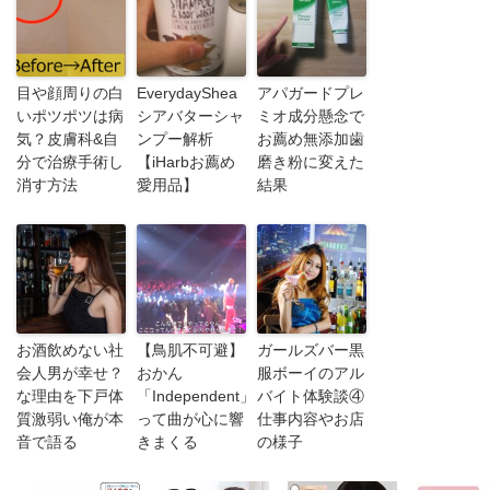
目や顔周りの白
EverydayShea
アパガードプレ
いポツポツは病
シアバターシャ
ミオ成分懸念で
気？皮膚科&自
ンプー解析
お薦め無添加歯
分で治療手術し
【iHarbお薦め
磨き粉に変えた
消す方法
愛用品】
結果
お酒飲めない社
【鳥肌不可避】
ガールズバー黒
会人男が幸せ？
おかん
服ボーイのアル
な理由を下戸体
「Independent」
バイト体験談④
質激弱い俺が本
って曲が心に響
仕事内容やお店
音で語る
きまくる
の様子