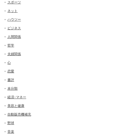
スポーツ
ネット
ハウツー
ビジネス
人間関係
哲学
夫婦関係
心
恋愛
書評
未分類
経済･マネー
美容と健康
自動販売機補充
野球
音楽