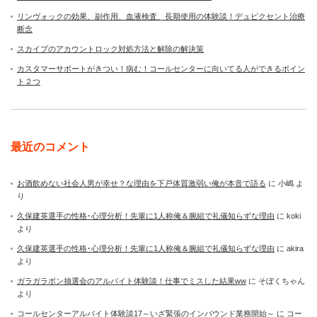
リンヴォックの効果、副作用、血液検査、長期使用の体験談！デュピクセント治療
断念
スカイプのアカウントロック対処方法と解除の解決策
カスタマーサポートがきつい！病む！コールセンターに向いてる人ができるポイン
ト２つ
最近のコメント
お酒飲めない社会人男が幸せ？な理由を下戸体質激弱い俺が本音で語る
に
小嶋
よ
り
久保建英選手の性格･心理分析！先輩に1人称俺＆腕組で礼儀知らずな理由
に
koki
より
久保建英選手の性格･心理分析！先輩に1人称俺＆腕組で礼儀知らずな理由
に
akira
より
ガラガラポン抽選会のアルバイト体験談！仕事でミスした結果ww
に
そぼくちゃん
より
コールセンターアルバイト体験談17～いざ緊張のインバウンド業務開始～
に
コー