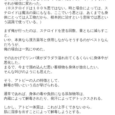
それが確信に変わった。
（※ステロイドは１００％悪ではない。時と場合によっては、ス
テロイドは魔法の薬にもなる。ここでいう悪とは、あくまでも身
体にとっては人工物だから、根本的に治すという意味では悪とい
う認識で使っている。）
まず俺が行ったのは、ステロイドを塗る回数、量ともに減らすこ
と。
いや、本来なら漢方薬等と併用しながらそうするのがベストなん
だろうが、
俺の場合は一気にやめた。
そのおかげでリンパ液がダラダラ溢れ出てくるくらいに身体中が
悪化した。
まるで、今まで溜め込んだ悪い蓄積物を身体が放出したい。
そんな叫びのようにも思えた。
そう、アトピーの人の特徴として、
解毒が弱いという点が挙げられる。
通常であれば、身体の毒や負担になる添加物等は、
内蔵によって解毒されたり、発汗によってデトックスされる。
しかし、アトピー体質は、これが上手くできないから、
肌に湿疹を出すことによって解毒しようとする。