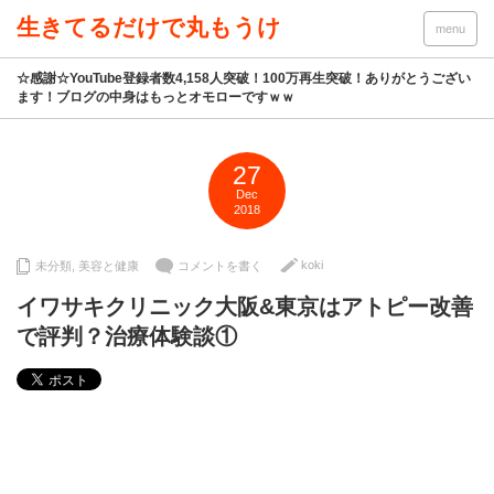
生きてるだけで丸もうけ
menu
☆感謝☆YouTube登録者数4,158人突破！100万再生突破！ありがとうござい
ます！ブログの中身はもっとオモローですｗｗ
27
Dec
2018
koki
未分類
,
美容と健康
コメントを書く
イワサキクリニック大阪&東京はアトピー改善
で評判？治療体験談①