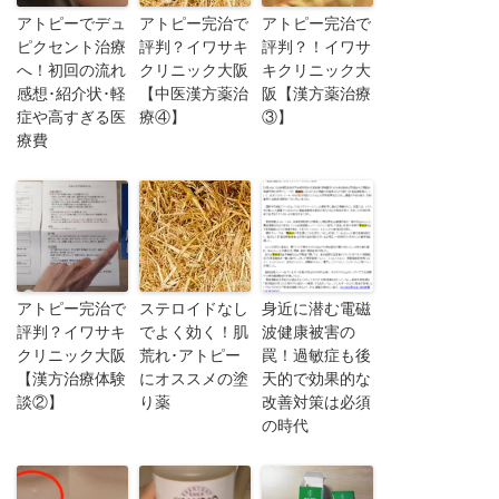
アトピーでデュ
アトピー完治で
アトピー完治で
ピクセント治療
評判？イワサキ
評判？！イワサ
へ！初回の流れ
クリニック大阪
キクリニック大
感想･紹介状･軽
【中医漢方薬治
阪【漢方薬治療
症や高すぎる医
療④】
③】
療費
アトピー完治で
ステロイドなし
身近に潜む電磁
評判？イワサキ
でよく効く！肌
波健康被害の
クリニック大阪
荒れ･アトピー
罠！過敏症も後
【漢方治療体験
にオススメの塗
天的で効果的な
談②】
り薬
改善対策は必須
の時代