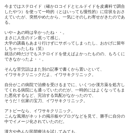
今まではステロイド（確かロコイドとヒルドイドを皮膚科で調合
したやつ）を使って一時的（とはいっても慢性的）に症状をおさ
えていたが、突然やめたから、一気にそのしわ寄せがきたのであ
る。
いや～あの時は辛かったね・・。
まさに人生のドン底って感じ。
大学の講義もあまり行けずにサボってしまったし、おかげに留年
しちゃったしね（笑）
就活の時だけでもステロイドを使えばよかったものの、もろくに
できなかったよ・・。
そんな苦労話はまた別の記事で書くから置いといて、
イワサキクリニックだよ、イワサキクリニック。
自分がこの病院で治療を受けるまでに、いくつか漢方薬を処方し
てくれる病院にも通っていたのだが、一時的にはよくなってもま
た悪化するなど、完治する気配がなかったので、
そうだ！伝家の宝刀、イワサキクリニック。
アトピーなら、イワサキクリニック。
こんな風潮がネットの掲示板やブログなどを見て、勝手に自分の
中でイメージ化されていたのだ。
漢方や色んな民間療法を試してみても、