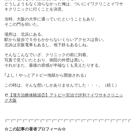
どうしようもなく治らなかった俺は、ついにイワクリことイワサ
キクリニックに行くことを決意。
当時、大阪の大学に通っていたということもあり、
そこの門を叩いた。
場所は、北浜にある。
駅から徒歩で５分もかからないくらいアクセスは良い。
北浜は京阪電車もあるし、地下鉄もあるしね。
そんなこんなでいざ、クリニックの前に到着。
写真で見ていたとおり、病院の外壁は黒い。
それがまた、最後の砦感が半端なくも見えたりする。
｢よし！やっとアトピー地獄から開放される｣
この時は、そんな想いしかありませんでした・・・。（続く）
📒
【漢方治療体験談②】アトピー完治で評判？イワサキクリニッ
ク大阪
┌─┌─┌─┌─┌─┌─┌─┌─┌─┌─┌─┌─┌─┌─┌─┌─┌─┌─┌─┌─┌─┌
☆この記事の著者プロフィール☆