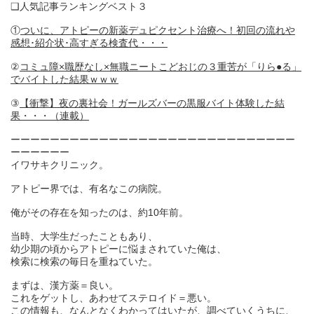
❑人気記事ランキングベスト３
①
ついに、アトピーの新薬デュピクセント治療へ！初回の流れや
感想･紹介状･高すぎる検査代・・・
②
コミュ障×職歴なし×無職ニートこどおじの３重苦が「りら●る」
でバイトした結果ｗｗｗ
③
【衝撃】夜の裏社会！ガールズバーの黒服バイト体験した結
果・・・（連載）
ーーーーーーーーーーーーーーーーーーーーーーーーーーーーー
ーーーーーー
イワサキクリニック。
アトピー界では、有名なこの病院。
俺がその存在を知ったのは、約10年前。
当時、大学生だったこともあり、
幼少期の頃からアトピーに悩まされていた俺は、
検索に検索の毎日を重ねていた。
まずは、漢方薬＝良い。
これをゲットし、あわせてステロイド＝悪い。
この情報も、なんとなくわかってはいたが、調べていくうちに、