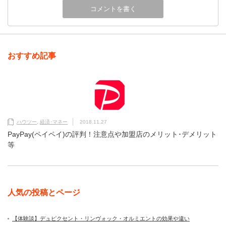
おすすめ記事
ハウツー
,
経済･マネー
2018.11.27
PayPay(ペイペイ)の評判！注意点や加盟店のメリット･デメリット
等
人気の投稿とページ
【体験談】デュピクセント・リンヴォック・オルミエントの効果や違い