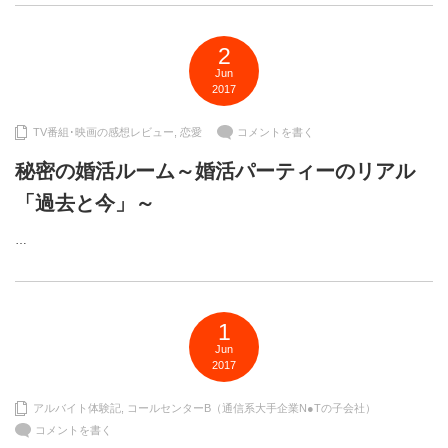
2
Jun
2017
TV番組･映画の感想レビュー
,
恋愛
コメントを書く
秘密の婚活ルーム～婚活パーティーのリアル
「過去と今」～
…
1
Jun
2017
アルバイト体験記
,
コールセンターB（通信系大手企業N●Tの子会社）
コメントを書く