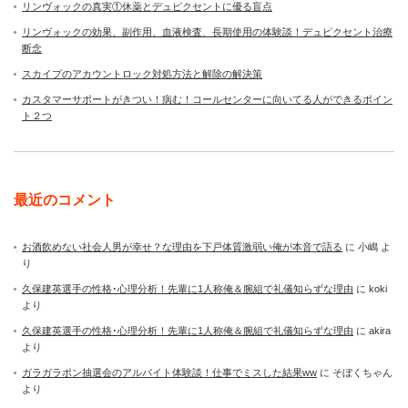
リンヴォックの真実①休薬とデュピクセントに優る盲点
リンヴォックの効果、副作用、血液検査、長期使用の体験談！デュピクセント治療
断念
スカイプのアカウントロック対処方法と解除の解決策
カスタマーサポートがきつい！病む！コールセンターに向いてる人ができるポイン
ト２つ
最近のコメント
お酒飲めない社会人男が幸せ？な理由を下戸体質激弱い俺が本音で語る
に
小嶋
よ
り
久保建英選手の性格･心理分析！先輩に1人称俺＆腕組で礼儀知らずな理由
に
koki
より
久保建英選手の性格･心理分析！先輩に1人称俺＆腕組で礼儀知らずな理由
に
akira
より
ガラガラポン抽選会のアルバイト体験談！仕事でミスした結果ww
に
そぼくちゃん
より