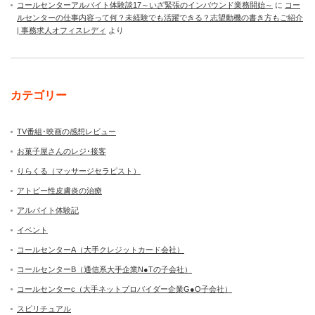
コールセンターアルバイト体験談17～いざ緊張のインバウンド業務開始～
に
コー
ルセンターの仕事内容って何？未経験でも活躍できる？志望動機の書き方もご紹介
| 事務求人オフィスレディ
より
カテゴリー
TV番組･映画の感想レビュー
お菓子屋さんのレジ･接客
りらくる（マッサージセラピスト）
アトピー性皮膚炎の治療
アルバイト体験記
イベント
コールセンターA（大手クレジットカード会社）
コールセンターB（通信系大手企業N●Tの子会社）
コールセンターc（大手ネットプロバイダー企業G●O子会社）
スピリチュアル