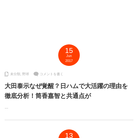
15
Jun
2017
未分類
,
野球
コメントを書く
大田泰示なぜ覚醒？日ハムで大活躍の理由を
徹底分析！筒香嘉智と共通点が
…
13