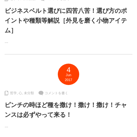
ビジネスベルト選びに四苦八苦！選び方のポ
イントや種類等解説［外見を磨く小物アイテ
ム］
…
4
Jun
2017
哲学
,
心
,
未分類
コメントを書く
ピンチの時ほど種を撒け！撒け！撒け！チャ
ンスは必ずやって来る！
…