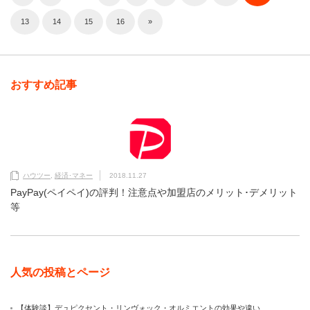
13
14
15
16
»
おすすめ記事
ハウツー
,
経済･マネー
2018.11.27
PayPay(ペイペイ)の評判！注意点や加盟店のメリット･デメリット
等
人気の投稿とページ
【体験談】デュピクセント・リンヴォック・オルミエントの効果や違い