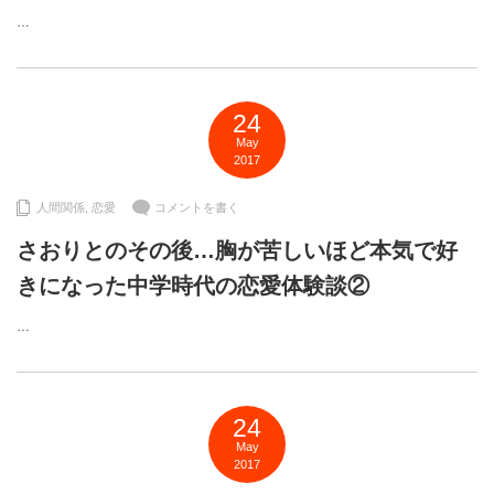
…
24
May
2017
人間関係
,
恋愛
コメントを書く
さおりとのその後…胸が苦しいほど本気で好
きになった中学時代の恋愛体験談②
…
24
May
2017