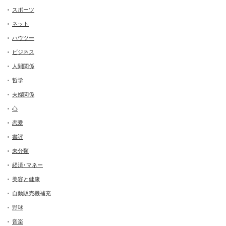
スポーツ
ネット
ハウツー
ビジネス
人間関係
哲学
夫婦関係
心
恋愛
書評
未分類
経済･マネー
美容と健康
自動販売機補充
野球
音楽