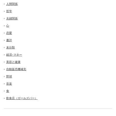
人間関係
哲学
夫婦関係
心
恋愛
書評
未分類
経済･マネー
美容と健康
自動販売機補充
野球
音楽
食
飲食店（ガールズバー）