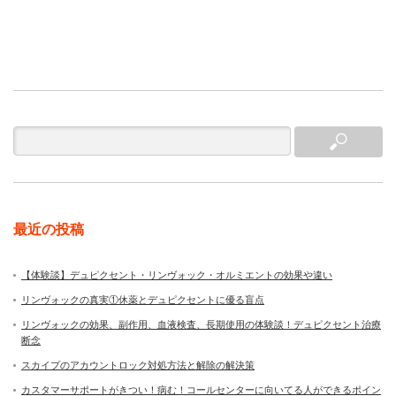
最近の投稿
【体験談】デュピクセント・リンヴォック・オルミエントの効果や違い
リンヴォックの真実①休薬とデュピクセントに優る盲点
リンヴォックの効果、副作用、血液検査、長期使用の体験談！デュピクセント治療
断念
スカイプのアカウントロック対処方法と解除の解決策
カスタマーサポートがきつい！病む！コールセンターに向いてる人ができるポイン