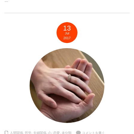
…
13
Jul
2017
人間関係
,
哲学
,
夫婦関係
,
心
,
恋愛
,
未分類
コメントを書く