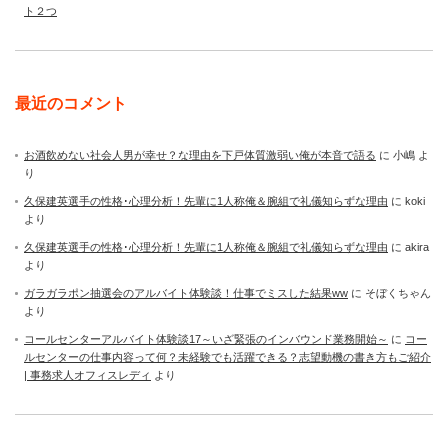
ト２つ
最近のコメント
お酒飲めない社会人男が幸せ？な理由を下戸体質激弱い俺が本音で語る
に
小嶋
よ
り
久保建英選手の性格･心理分析！先輩に1人称俺＆腕組で礼儀知らずな理由
に
koki
より
久保建英選手の性格･心理分析！先輩に1人称俺＆腕組で礼儀知らずな理由
に
akira
より
ガラガラポン抽選会のアルバイト体験談！仕事でミスした結果ww
に
そぼくちゃん
より
コールセンターアルバイト体験談17～いざ緊張のインバウンド業務開始～
に
コー
ルセンターの仕事内容って何？未経験でも活躍できる？志望動機の書き方もご紹介
| 事務求人オフィスレディ
より