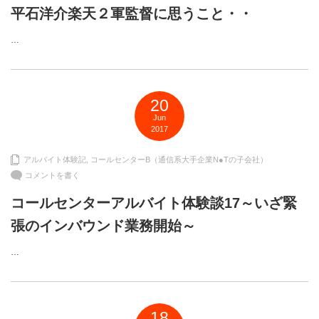
平石洋介楽天２軍監督に思うこと・・
…
20
Jun
2017
アルバイト体験記
,
コールセンターB（通信系大手企業N●Tの子会社）
コメントを書く
コールセンターアルバイト体験談17～いざ緊
張のインバウンド業務開始～
…
18