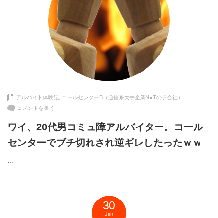
アルバイト体験記
,
コールセンターB（通信系大手企業N●Tの子会社）
コメントを書く
ワイ、20代男コミュ障アルバイター。コール
センターでブチ切れされ逆ギレしたったｗｗ
…
30
Jun