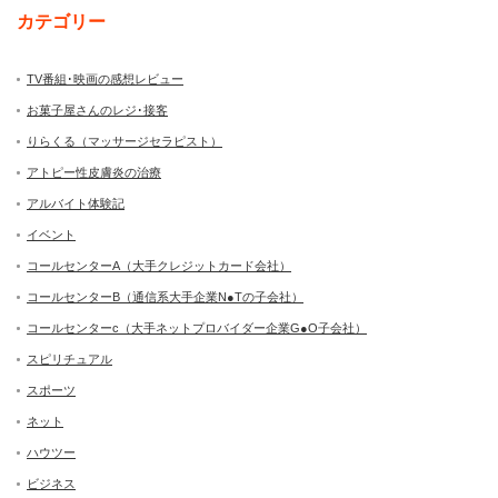
カテゴリー
TV番組･映画の感想レビュー
お菓子屋さんのレジ･接客
りらくる（マッサージセラピスト）
アトピー性皮膚炎の治療
アルバイト体験記
イベント
コールセンターA（大手クレジットカード会社）
コールセンターB（通信系大手企業N●Tの子会社）
コールセンターc（大手ネットプロバイダー企業G●O子会社）
スピリチュアル
スポーツ
ネット
ハウツー
ビジネス