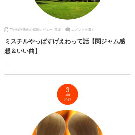
TV番組･映画の感想レビュー
,
音楽
コメントを書く
ミスチルやっぱすげえわって話【関ジャム感
想＆いい曲】
…
3
Jul
2017