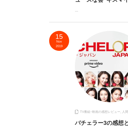
…
15
Nov
2019
TV番組･映画の感想レビュー
,
人
バチェラー3の感想