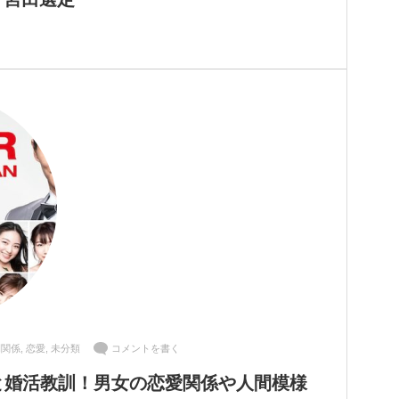
間関係
,
恋愛
,
未分類
コメントを書く
と婚活教訓！男女の恋愛関係や人間模様