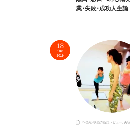
業･失敗･成功人生論
…
18
Oct
2019
TV番組･映画の感想レビュー
,
美