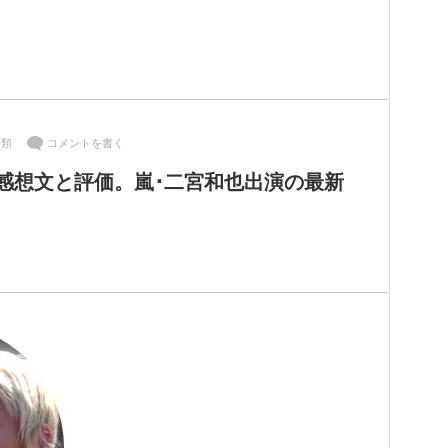
分類
コメントを書く
感想文と評価。嵐･二宮和也出演の最新