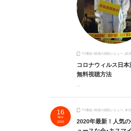
TV番組･映画の感想レビュー
,
経済
コロナウィルス日本
無料視聴方法
…
16
TV番組･映画の感想レビュー
,
未
Nov
2020年最新！人
2019
ュースな会･キスマ