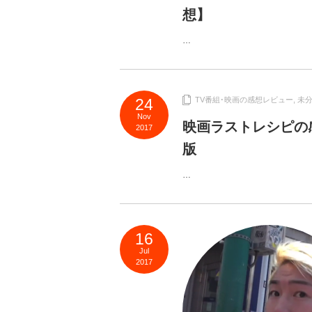
想】
…
24
TV番組･映画の感想レビュー
,
未
Nov
映画ラストレシピの
2017
版
…
16
Jul
2017