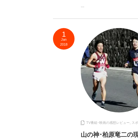
…
1
Jan
2018
TV番組･映画の感想レビュー
,
ス
山の神･柏原竜二の