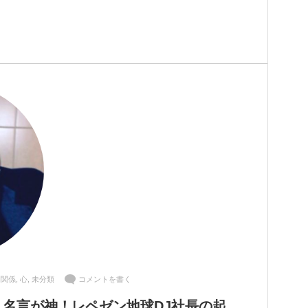
間関係
,
心
,
未分類
コメントを書く
え名言が神！レペゼン地球DJ社長の起