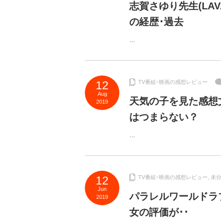
志賀さゆり先生(LA
の経歴･過去
…
12
TV番組･映画の感想レビュー
Aug
天気の子を見た感想
2019
はつまらない？
…
12
TV番組･映画の感想レビュー
,
未
Jun
パラレルワールドラ
2019
女の評価が･･