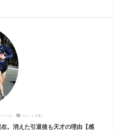
ポーツ
,
心
コメントを書く
現在。消えた引退後も天才の理由【感