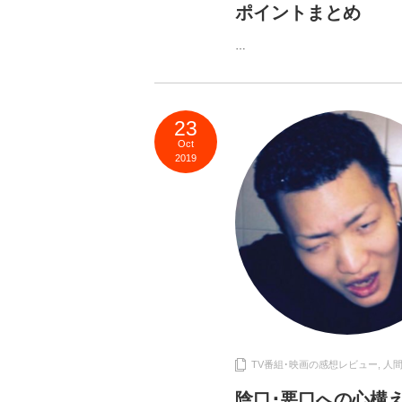
ポイントまとめ
…
23
Oct
2019
TV番組･映画の感想レビュー
,
人
陰口･悪口への心構