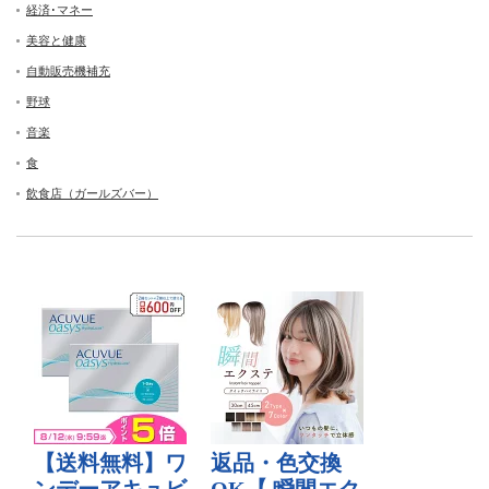
経済･マネー
美容と健康
自動販売機補充
野球
音楽
食
飲食店（ガールズバー）