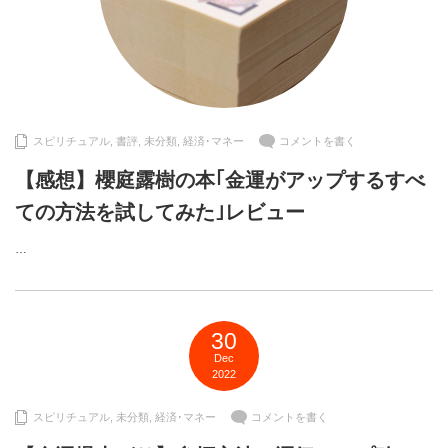
スピリチュアル
,
書評
,
未分類
,
経済･マネー
コメントを書く
【感想】櫻庭露樹の本｢金運がアップするすべ
ての方法を試してみた｣レビュー
…
30
Dec
2022
スピリチュアル
,
未分類
,
経済･マネー
コメントを書く