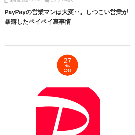
未分類
,
経済･マネー
コメントを書く
PayPayの営業マンは大変‥。しつこい営業が
暴露したペイペイ裏事情
…
27
Nov
2018