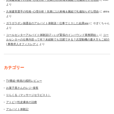
より
久保建英選手の性格･心理分析！先輩に1人称俺＆腕組で礼儀知らずな理由
に
akira
より
ガラガラポン抽選会のアルバイト体験談！仕事でミスした結果ww
に
そぼくちゃん
より
コールセンターアルバイト体験談17～いざ緊張のインバウンド業務開始～
に
コー
ルセンターの仕事内容って何？未経験でも活躍できる？志望動機の書き方もご紹介
| 事務求人オフィスレディ
より
カテゴリー
TV番組･映画の感想レビュー
お菓子屋さんのレジ･接客
りらくる（マッサージセラピスト）
アトピー性皮膚炎の治療
アルバイト体験記