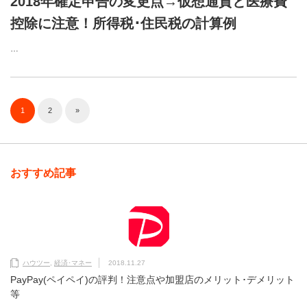
2018年確定申告の変更点→仮想通貨と医療費
控除に注意！所得税･住民税の計算例
…
1
2
»
おすすめ記事
ハウツー
,
経済･マネー
2018.11.27
PayPay(ペイペイ)の評判！注意点や加盟店のメリット･デメリット
等