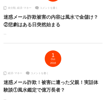
未分類
,
経済･マネー
コメントを書く
迷惑メール詐欺被害の内容は風水で金儲け？
②悲劇はある日突然始まる
…
1
Oct
2018
経済･マネー
コメントを書く
迷惑メール詐欺！被害に遭った父親！実話体
験談①風水鑑定で億万長者？
…