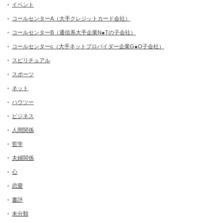
イベント
コールセンターA（大手クレジットカード会社）
コールセンターB（通信系大手企業N●Tの子会社）
コールセンターc（大手ネットプロバイダー企業G●O子会社）
スピリチュアル
スポーツ
ネット
ハウツー
ビジネス
人間関係
哲学
夫婦関係
心
恋愛
書評
未分類