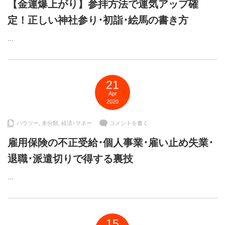
【金運爆上がり】参拝方法で運気アップ確
定！正しい神社参り･初詣･絵馬の書き方
…
21
Apr
2020
ハウツー
,
未分類
,
経済･マネー
コメントを書く
雇用保険の不正受給･個人事業･雇い止め失業･
退職･派遣切りで得する裏技
…
15