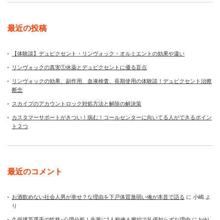
最近の投稿
【体験談】デュピクセント・リンヴォック・オルミエントの効果や違い
リンヴォックの真実①休薬とデュピクセントに優る盲点
リンヴォックの効果、副作用、血液検査、長期使用の体験談！デュピクセント治療
断念
スカイプのアカウントロック対処方法と解除の解決策
カスタマーサポートがきつい！病む！コールセンターに向いてる人ができるポイン
ト２つ
最近のコメント
お酒飲めない社会人男が幸せ？な理由を下戸体質激弱い俺が本音で語る
に
小嶋
よ
り
久保建英選手の性格･心理分析！先輩に1人称俺＆腕組で礼儀知らずな理由
に
koki